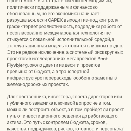
Проект может быть стратегически необходимым, 
политически поддержанным и финансово 
обоснованным, но его экономика начинает 
разрушаться, если CAPEX выходит из-под контроля, 
график теряет реалистичность, подрядчики работают 
несогласованно, международная технология не 
стыкуется с локальной исполнительской средой, а 
эксплуатационная модель готовится слишком поздно. 
Это не редкое исключение, а системный риск крупных 
проектов: в исследованиях мегапроектов 
Bent 
Flyvbjerg
, около девяти из десяти проектов 
превышают бюджет, а в транспортной 
инфраструктуре перерасходы особенно заметны в 
железнодорожных проектах.
Для собственника, инвестора, совета директоров или 
публичного заказчика ключевой вопрос не в том, 
можно ли построить объект, а в том, пройдёт ли проект 
путь от инвестиционного решения до работающего 
актива. Это путь с контролем бюджета, сроков, 
качества, подрядчиков, рисков, готовности персонала 