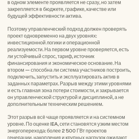
в одном элементе проявляется не сразу, но затем 
закрепляется в бюджете, графике, качестве или 
будущей эффективности актива.
Поэтому управленческий подход должен проверять 
проект одновременно на двух уровнях: 
инвестиционной логики и операционной 
реализуемости. На первом уровне проверяется, есть 
ли устойчивый спрос, тариф, источник 
финансирования и экономическое основание. На 
втором — способна ли система участников построить, 
подключить, запустить и эксплуатировать актив в 
заданных параметрах. Разрыв между этими уровнями 
и есть главная зона потери стоимости, и закрывается 
он управленческой структурой и дисциплиной, а не 
дополнительным техническим решением.
Этот разрыв всё чаще проявляется и на системном 
уровне. По оценке 
IEA
, сети становятся узким местом 
энергоперехода: более 2 500 ГВт проектов 
генерации, накопления и крупных нагрузок ожидают 