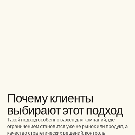
Усилить систему 
управления
Если компании необходимо уточнить 
стратегические приоритеты, усилить 
корпоративное управление или снизить 
зависимость бизнеса от ручного контроля, 
расскажите о задаче, и мы предложим 
подходящий формат работы.
Обсудить задачу
Обсудить задачу
Почему клиенты 
выбирают этот подход
Такой подход особенно важен для компаний, где 
ограничением становится уже не рынок или продукт, а 
качество стратегических решений, контроль 