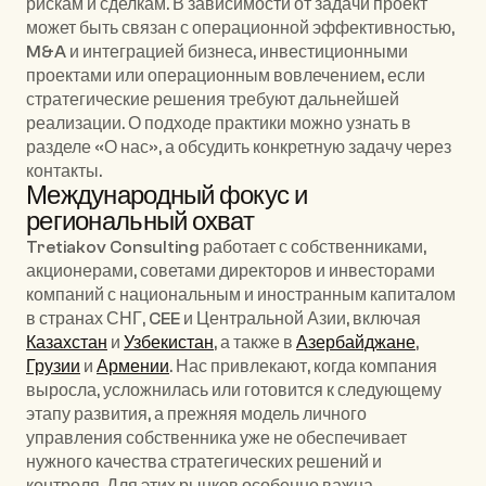
рискам и сделкам. В зависимости от задачи проект 
может быть связан с 
операционной эффективностью
, 
M&A и интеграцией бизнеса
, 
инвестиционными 
проектами
 или 
операционным вовлечением
, если 
стратегические решения требуют дальнейшей 
реализации. О подходе практики можно узнать в 
разделе 
«О нас»
, а обсудить конкретную задачу через 
контакты
.
Международный фокус и 
региональный охват
Tretiakov Consulting работает с собственниками, 
акционерами, советами директоров и инвесторами 
компаний с национальным и иностранным капиталом 
в странах СНГ, CEE и Центральной Азии, включая 
Казахстан
 и 
Узбекистан
, а также в 
Азербайджане
, 
Грузии
 и 
Армении
. Нас привлекают, когда компания 
выросла, усложнилась или готовится к следующему 
этапу развития, а прежняя модель личного 
управления собственника уже не обеспечивает 
нужного качества стратегических решений и 