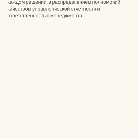
каждом решении, а распределением полномочий, 
качеством управленческой отчётности и 
ответственностью менеджмента.
Другие услуги
Интерим-менеджмент и операционное 
управление
Антикризисное управление и 
реструктуризация бизнеса
Операционная эффективность и 
трансформация бизнеса