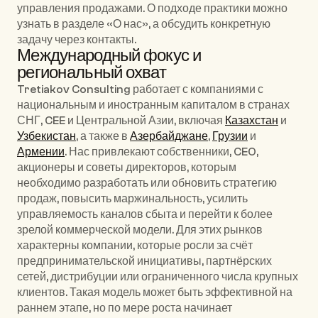
управления продажами. О подходе практики можно 
узнать в разделе 
«О нас»
, а обсудить конкретную 
задачу через 
контакты
.
Международный фокус и 
региональный охват
Tretiakov Consulting работает с компаниями с 
национальным и иностранным капиталом в странах 
СНГ, CEE и Центральной Азии, включая 
Казахстан
 и 
Узбекистан
, а также в 
Азербайджане
, 
Грузии
 и 
Армении
. Нас привлекают собственники, CEO, 
акционеры и советы директоров, которым 
необходимо разработать или обновить стратегию 
продаж, повысить маржинальность, усилить 
управляемость каналов сбыта и перейти к более 
зрелой коммерческой модели. Для этих рынков 
характерны компании, которые росли за счёт 
предпринимательской инициативы, партнёрских 
сетей, дистрибуции или ограниченного числа крупных 
клиентов. Такая модель может быть эффективной на 
раннем этапе, но по мере роста начинает 